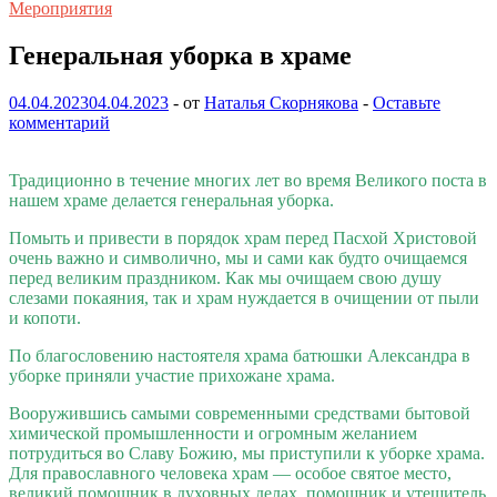
Мероприятия
Генеральная уборка в храме
04.04.2023
04.04.2023
-
от
Наталья Скорнякова
-
Оставьте
комментарий
Традиционно в течение многих лет во время Великого поста в
нашем храме делается генеральная уборка.
Помыть и привести в порядок храм перед Пасхой Христовой
очень важно и символично, мы и сами как будто очищаемся
перед великим праздником. Как мы очищаем свою душу
слезами покаяния, так и храм нуждается в очищении от пыли
и копоти.
По благословению настоятеля храма батюшки Александра в
уборке приняли участие прихожане храма.
Вооружившись самыми современными средствами бытовой
химической промышленности и огромным желанием
потрудиться во Славу Божию, мы приступили к уборке храма.
Для православного человека храм — особое святое место,
великий помощник в духовных делах, помощник и утешитель