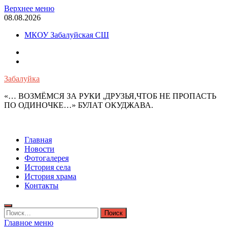
Перейти
Верхнее меню
к
08.08.2026
содержимому
МКОУ Забалуйская СШ
OK
VK
Забалуйка
«… ВОЗМЁМСЯ ЗА РУКИ ,ДРУЗЬЯ,ЧТОБ НЕ ПРОПАСТЬ
ПО ОДИНОЧКЕ…» БУЛАТ ОКУДЖАВА.
Главная
Новости
Фотогалерея
История села
История храма
Контакты
Найти:
Главное меню