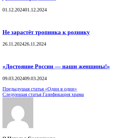
01.12.2024
01.12.2024
Не зарастёт тропинка к роднику
26.11.2024
26.11.2024
«Достояние России — наши женщины!»
09.03.2024
09.03.2024
Навигация
Предыдущая статья
«Один в один»
Следующая статья
Газификация храма
по
записям