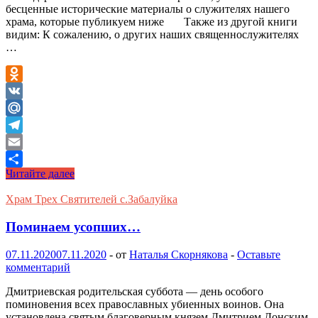
бесценные исторические материалы о служителях нашего
храма, которые публикуем ниже Также из другой книги
видим: К сожалению, о других наших священнослужителях
…
Odnoklassniki
VK
Mail.Ru
Telegram
Email
Послереволюционные
Читайте далее
Отправить
репрессии…
Храм Трех Святителей с.Забалуйка
Поминаем усопших…
07.11.2020
07.11.2020
-
от
Наталья Скорнякова
-
Оставьте
комментарий
Дмитриевская родительская суббота — день особого
поминовения всех православных убиенных воинов. Она
установлена святым благоверным князем Дмитрием Донским