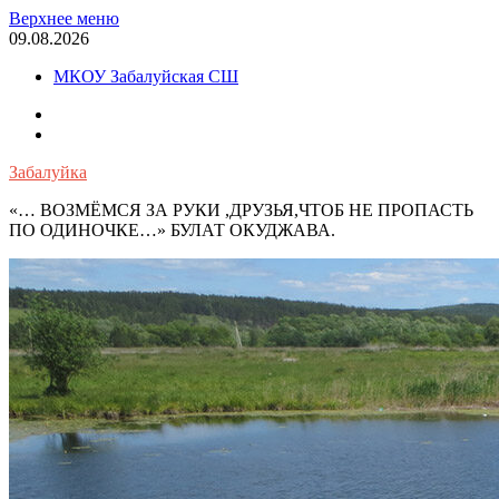
Перейти
Верхнее меню
к
09.08.2026
содержимому
МКОУ Забалуйская СШ
OK
VK
Забалуйка
«… ВОЗМЁМСЯ ЗА РУКИ ,ДРУЗЬЯ,ЧТОБ НЕ ПРОПАСТЬ
ПО ОДИНОЧКЕ…» БУЛАТ ОКУДЖАВА.