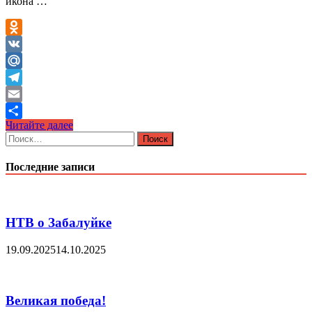
икона …
Odnoklassniki
VK
Mail.Ru
Telegram
Email
День
Читайте далее
Отправить
Казанской
Найти:
иконы
Божией
Последние записи
Матери
НТВ о Забалуйке
19.09.2025
14.10.2025
Великая победа!