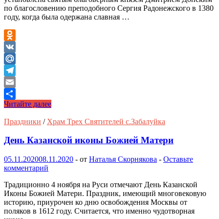
по благословению преподобного Сергия Радонежского в 1380
году, когда была одержана славная …
Odnoklassniki
VK
Mail.Ru
Telegram
Email
Поминаем
Читайте далее
Отправить
усопших…
Праздники
/
Храм Трех Святителей с.Забалуйка
День Казанской иконы Божией Матери
05.11.2020
08.11.2020
-
от
Наталья Скорнякова
-
Оставьте
комментарий
Традиционно 4 ноября на Руси отмечают День Казанской
Иконы Божией Матери. Праздник, имеющий многовековую
историю, приурочен ко дню освобождения Москвы от
поляков в 1612 году. Считается, что именно чудотворная