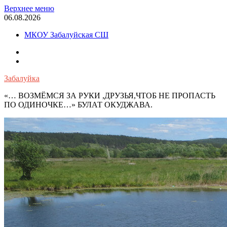
Перейти
Верхнее меню
к
06.08.2026
содержимому
МКОУ Забалуйская СШ
OK
VK
Забалуйка
«… ВОЗМЁМСЯ ЗА РУКИ ,ДРУЗЬЯ,ЧТОБ НЕ ПРОПАСТЬ
ПО ОДИНОЧКЕ…» БУЛАТ ОКУДЖАВА.