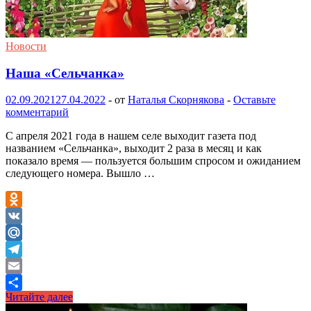
Новости
Наша «Сельчанка»
02.09.2021
27.04.2022
-
от
Наталья Скорнякова
-
Оставьте
комментарий
С апреля 2021 года в нашем селе выходит газета под
названием «Сельчанка», выходит 2 раза в месяц и как
показало время — пользуется большим спросом и ожиданием
следующего номера. Вышло …
Odnoklassniki
VK
Mail.Ru
Telegram
Email
Наша
Читайте далее
Отправить
«Сельчанка»