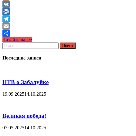
Odnoklassniki
VK
Mail.Ru
Telegram
Email
Светлая
Читайте далее
Отправить
и
Найти:
добрая
память…
Последние записи
НТВ о Забалуйке
19.09.2025
14.10.2025
Великая победа!
07.05.2025
14.10.2025