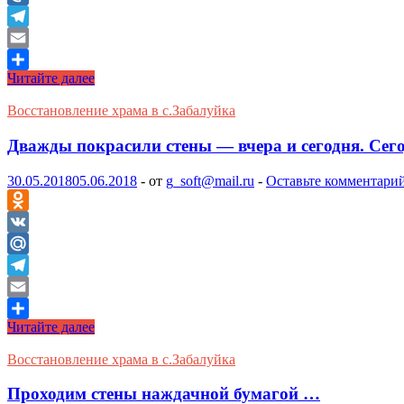
Mail.Ru
Telegram
Email
НТВ
Читайте далее
Отправить
о
Забалуйке
Восстановление храма в с.Забалуйка
Дважды покрасили стены — вчера и сегодня. Сег
30.05.2018
05.06.2018
-
от
g_soft@mail.ru
-
Оставьте комментари
Odnoklassniki
VK
Mail.Ru
Telegram
Email
Дважды
Читайте далее
Отправить
покрасили
стены
Восстановление храма в с.Забалуйка
—
вчера
Проходим стены наждачной бумагой …