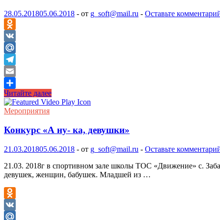
и
сегодня.
28.05.2018
05.06.2018
-
от
g_soft@mail.ru
-
Оставьте комментари
Сегодня
сделали
Odnoklassniki
отмостки…
VK
Mail.Ru
Telegram
Email
Проходим
Читайте далее
Отправить
стены
наждачной
Мероприятия
бумагой
…
Конкурс «А ну- ка, девушки»
21.03.2018
05.06.2018
-
от
g_soft@mail.ru
-
Оставьте комментари
21.03. 2018г в спортивном зале школы ТОС «Движение» с. Заб
девушек, женщин, бабушек. Младшей из …
Odnoklassniki
VK