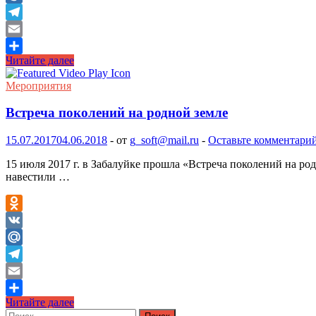
Mail.Ru
Telegram
Email
Конкурс
Читайте далее
Отправить
«А
ну-
Мероприятия
ка,
девушки»
Встреча поколений на родной земле
15.07.2017
04.06.2018
-
от
g_soft@mail.ru
-
Оставьте комментари
15 июля 2017 г. в Забалуйке прошла «Встреча поколений на род
навестили …
Odnoklassniki
VK
Mail.Ru
Telegram
Email
Встреча
Читайте далее
Отправить
поколений
Найти: