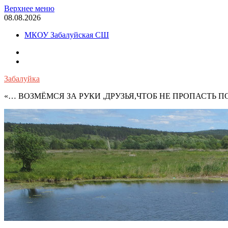
Перейти
Верхнее меню
к
08.08.2026
содержимому
МКОУ Забалуйская СШ
OK
VK
Забалуйка
«… ВОЗМЁМСЯ ЗА РУКИ ,ДРУЗЬЯ,ЧТОБ НЕ ПРОПАСТЬ 