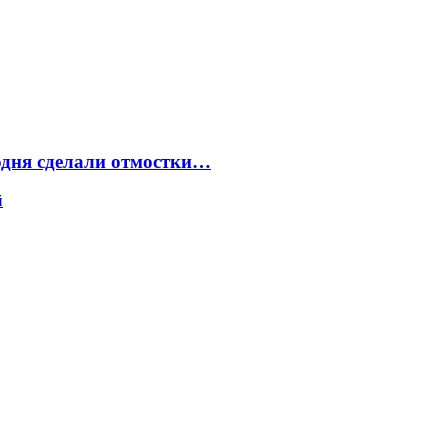
одня сделали отмостки…
й