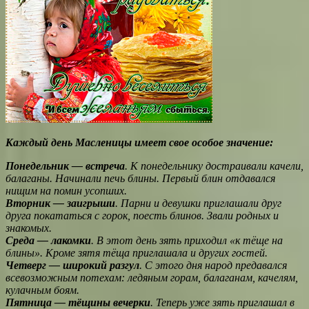
Каждый день Масленицы имеет свое особое значение:
Понедельник — встреча
. К понедельнику достраивали качели,
балаганы. Начинали печь блины. Первый блин отдавался
нищим на помин усопших.
Вторник — заигрыши
. Парни и девушки приглашали друг
друга покататься с горок, поесть блинов. Звали родных и
знакомых.
Среда — лакомки
. В этот день зять приходил «к тёще на
блины». Кроме зятя тёща приглашала и других гостей.
Четверг — широкий разгул
. С этого дня народ предавался
всевозможным потехам: ледяным горам, балаганам, качелям,
кулачным боям.
Пятница — тёщины вечерки
. Теперь уже зять приглашал в