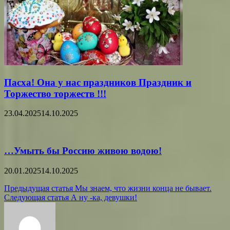
Пасха! Она у нас праздников Праздник и
Торжество торжеств !!!
23.04.2025
14.10.2025
…Умыть бы Россию живою водою!
20.01.2025
14.10.2025
Навигация
Предыдущая статья
Мы знаем, что жизни конца не бывает.
Следующая статья
А ну -ка, девушки!
по
записям