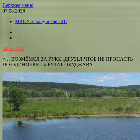
Перейти
Верхнее меню
к
07.08.2026
содержимому
МКОУ Забалуйская СШ
OK
VK
Забалуйка
«… ВОЗМЁМСЯ ЗА РУКИ ,ДРУЗЬЯ,ЧТОБ НЕ ПРОПАСТЬ
ПО ОДИНОЧКЕ…» БУЛАТ ОКУДЖАВА.