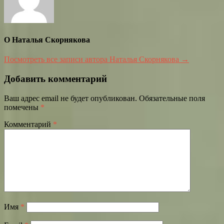
О Наталья Скорнякова
Посмотреть все записи автора Наталья Скорнякова →
Добавить комментарий
Ваш адрес email не будет опубликован.
Обязательные поля
помечены
*
Комментарий
*
Имя
*