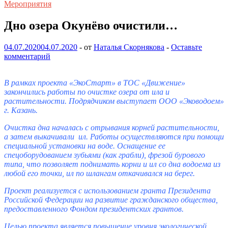
Мероприятия
Дно озера Окунёво очистили…
04.07.2020
04.07.2020
-
от
Наталья Скорнякова
-
Оставьте
комментарий
В рамках проекта «ЭкоСтарт» в ТОС «Движение»
закончились работы по очистке озера от ила и
растительности. Подрядчиком выступает ООО «Эководоем»
г. Казань.
Очистка дна началась с отрывания корней растительности,
а затем выкачивали ил. Работы осуществляются при помощи
специальной установки на воде. Оснащение ее
спецоборудованием зубьями (как грабли), фрезой бурового
типа, что позволяет поднимать корни и ил со дна водоема из
любой его точки, ил по шлангам откачивался на берег.
Проект реализуется с использованием гранта Президента
Российской Федерации на развитие гражданского общества,
предоставленного Фондом президентских грантов.
Целью проекта является повышение уровня экологической