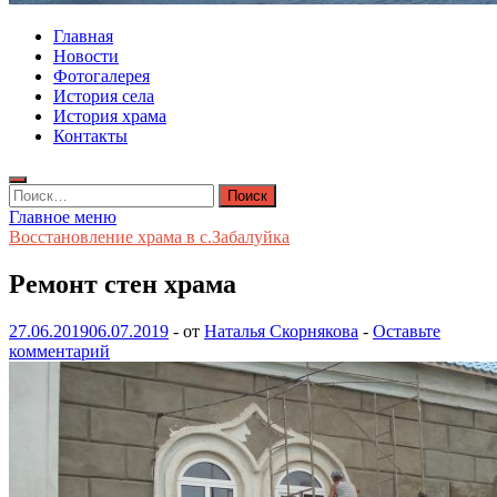
Главная
Новости
Фотогалерея
История села
История храма
Контакты
Найти:
Главное меню
Восстановление храма в с.Забалуйка
Ремонт стен храма
27.06.2019
06.07.2019
-
от
Наталья Скорнякова
-
Оставьте
комментарий