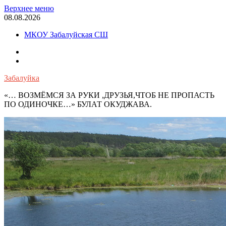
Перейти
Верхнее меню
к
08.08.2026
содержимому
МКОУ Забалуйская СШ
OK
VK
Забалуйка
«… ВОЗМЁМСЯ ЗА РУКИ ,ДРУЗЬЯ,ЧТОБ НЕ ПРОПАСТЬ
ПО ОДИНОЧКЕ…» БУЛАТ ОКУДЖАВА.