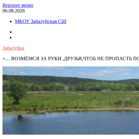
Перейти
Верхнее меню
к
06.08.2026
содержимому
МКОУ Забалуйская СШ
OK
VK
Забалуйка
«… ВОЗМЁМСЯ ЗА РУКИ ,ДРУЗЬЯ,ЧТОБ НЕ ПРОПАСТЬ 