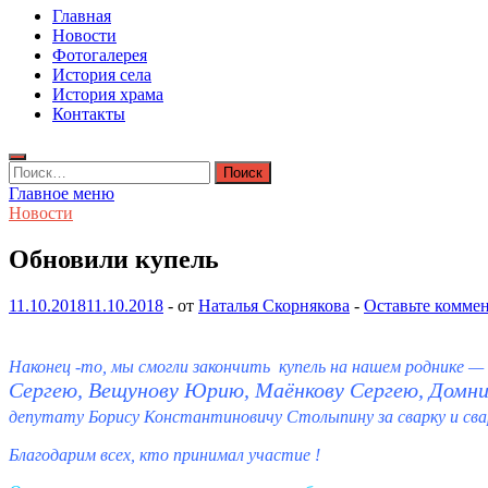
Главная
Новости
Фотогалерея
История села
История храма
Контакты
Найти:
Главное меню
Новости
Обновили купель
11.10.2018
11.10.2018
-
от
Наталья Скорнякова
-
Оставьте комме
Наконец -то, мы смогли закончить купель на нашем роднике —
Сергею, Вещунову Юрию, Маёнкову Сергею,
Домни
депутату Борису Константиновичу Столыпину за сварку и св
Благодарим всех, кто принимал участие !