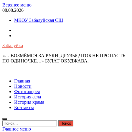
Перейти
Верхнее меню
к
08.08.2026
содержимому
МКОУ Забалуйская СШ
OK
VK
Забалуйка
«… ВОЗМЁМСЯ ЗА РУКИ ,ДРУЗЬЯ,ЧТОБ НЕ ПРОПАСТЬ
ПО ОДИНОЧКЕ…» БУЛАТ ОКУДЖАВА.
Главная
Новости
Фотогалерея
История села
История храма
Контакты
Найти:
Главное меню