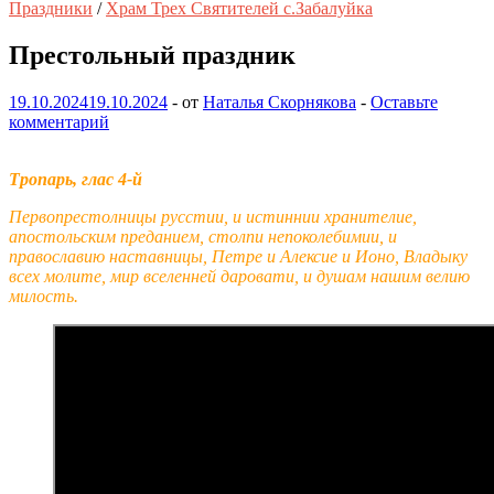
Праздники
/
Храм Трех Святителей с.Забалуйка
Престольный праздник
19.10.2024
19.10.2024
-
от
Наталья Скорнякова
-
Оставьте
комментарий
Тропарь, глас 4-й
Первопрестолницы русстии, и истиннии хранителие,
апостольским преданием, столпи непоколебимии, и
православию наставницы, Петре и Алексие и Ионо, Владыку
всех молите, мир вселенней даровати, и душам нашим велию
милость.