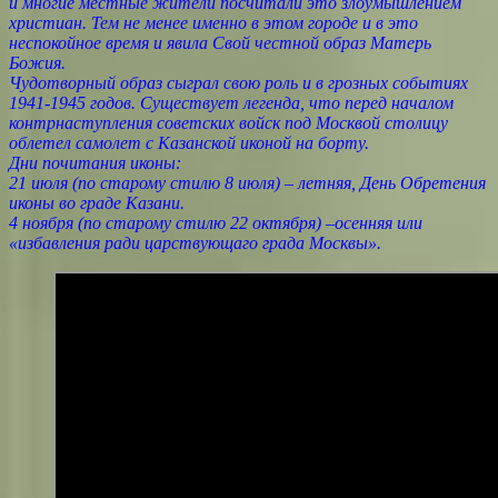
и многие местные жители посчитали это злоумышлением
христиан. Тем не менее именно в этом городе и в это
неспокойное время и явила Свой честной образ Матерь
Божия.
Чудотворный образ сыграл свою роль и в грозных событиях
1941-1945 годов. Существует легенда, что перед началом
контрнаступления советских войск под Москвой столицу
облетел самолет с Казанской иконой на борту.
Дни почитания иконы:
21 июля (по старому стилю 8 июля) – летняя, День Обретения
иконы во граде Казани.
4 ноября (по старому стилю 22 октября) –осенняя или
«избавления ради царствующаго града Москвы».