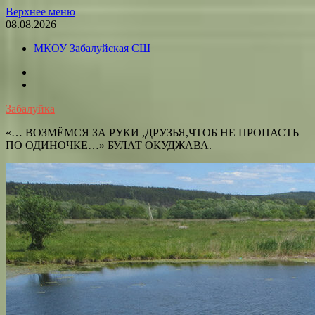
Перейти
Верхнее меню
к
08.08.2026
содержимому
МКОУ Забалуйская СШ
OK
VK
Забалуйка
«… ВОЗМЁМСЯ ЗА РУКИ ,ДРУЗЬЯ,ЧТОБ НЕ ПРОПАСТЬ
ПО ОДИНОЧКЕ…» БУЛАТ ОКУДЖАВА.