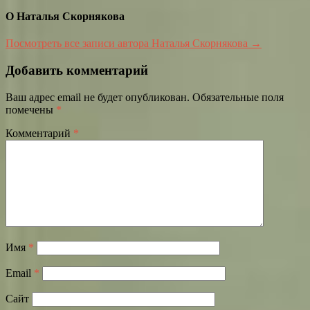
О Наталья Скорнякова
Посмотреть все записи автора Наталья Скорнякова →
Добавить комментарий
Ваш адрес email не будет опубликован.
Обязательные поля
помечены
*
Комментарий
*
Имя
*
Email
*
Сайт