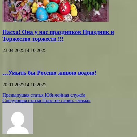
Пасха! Она у нас праздников Праздник и
Торжество торжеств !!!
23.04.2025
14.10.2025
…Умыть бы Россию живою водою!
20.01.2025
14.10.2025
Навигация
Предыдущая статья
Юбилейная служба
Следующая статья
Простое слово: «мама»
по
записям